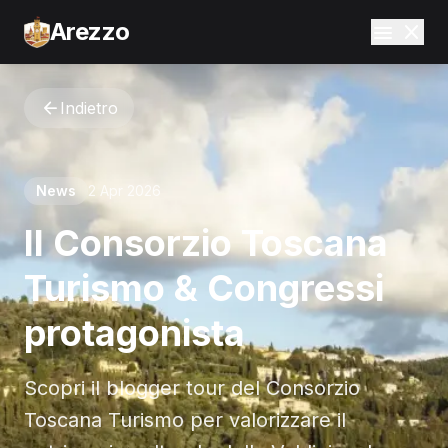
Arezzo
Indietro
News
2 Apr 2026
Il Consorzio Toscana
Turismo & Congressi
protagonista
Scopri il blogger tour del Consorzio
Toscana Turismo per valorizzare il